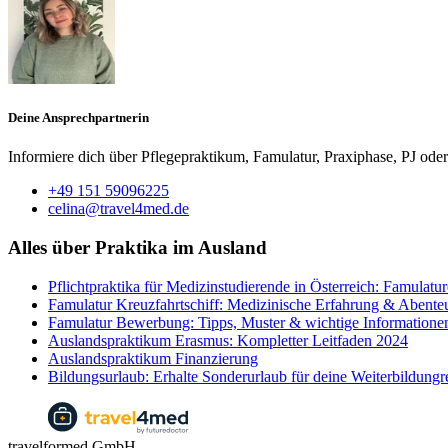
Deine Ansprechpartnerin
Informiere dich über Pflegepraktikum, Famulatur, Praxiphase, PJ ode
+49 151 59096225
celina@travel4med.de
Alles über Praktika im Ausland
Pflichtpraktika für Medizinstudierende in Österreich: Famulat
Famulatur Kreuzfahrtschiff: Medizinische Erfahrung & Abente
Famulatur Bewerbung: Tipps, Muster & wichtige Informatione
Auslandspraktikum Erasmus: Kompletter Leitfaden 2024
Auslandspraktikum Finanzierung
Bildungsurlaub: Erhalte Sonderurlaub für deine Weiterbildungr
travelformed GmbH