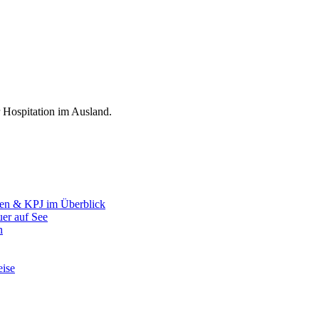
r Hospitation im Ausland.
uren & KPJ im Überblick
uer auf See
n
eise