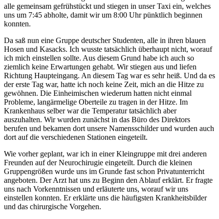
alle gemeinsam gefrühstückt und stiegen in unser Taxi ein, welches
uns um 7:45 abholte, damit wir um 8:00 Uhr pünktlich beginnen
konnten.
Da saß nun eine Gruppe deutscher Studenten, alle in ihren blauen
Hosen und Kasacks. Ich wusste tatsächlich überhaupt nicht, worauf
ich mich einstellen sollte. Aus diesem Grund habe ich auch so
ziemlich keine Erwartungen gehabt. Wir stiegen aus und liefen
Richtung Haupteingang. An diesem Tag war es sehr heiß. Und da es
der erste Tag war, hatte ich noch keine Zeit, mich an die Hitze zu
gewöhnen. Die Einheimischen wiederum hatten nicht einmal
Probleme, langärmelige Oberteile zu tragen in der Hitze. Im
Krankenhaus selber war die Temperatur tatsächlich aber
auszuhalten. Wir wurden zunächst in das Büro des Direktors
berufen und bekamen dort unsere Namensschilder und wurden auch
dort auf die verschiedenen Stationen eingeteilt.
Wie vorher geplant, war ich in einer Kleingruppe mit drei anderen
Freunden auf der Neurochirugie eingeteilt. Durch die kleinen
Gruppengrößen wurde uns im Grunde fast schon Privatunterricht
angeboten. Der Arzt hat uns zu Beginn den Ablauf erklärt. Er fragte
uns nach Vorkenntnissen und erläuterte uns, worauf wir uns
einstellen konnten. Er erklärte uns die häufigsten Krankheitsbilder
und das chirurgische Vorgehen.