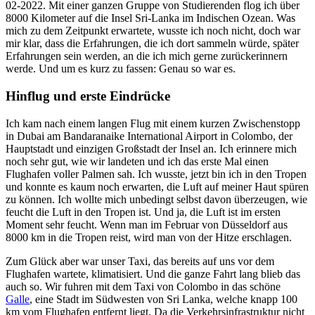
02-2022. Mit einer ganzen Gruppe von Studierenden flog ich über
8000 Kilometer auf die Insel Sri-Lanka im Indischen Ozean. Was
mich zu dem Zeitpunkt erwartete, wusste ich noch nicht, doch war
mir klar, dass die Erfahrungen, die ich dort sammeln würde, später
Erfahrungen sein werden, an die ich mich gerne zurückerinnern
werde. Und um es kurz zu fassen: Genau so war es.
Hinflug und erste Eindrücke
Ich kam nach einem langen Flug mit einem kurzen Zwischenstopp
in Dubai am Bandaranaike International Airport in Colombo, der
Hauptstadt und einzigen Großstadt der Insel an. Ich erinnere mich
noch sehr gut, wie wir landeten und ich das erste Mal einen
Flughafen voller Palmen sah. Ich wusste, jetzt bin ich in den Tropen
und konnte es kaum noch erwarten, die Luft auf meiner Haut spüren
zu können. Ich wollte mich unbedingt selbst davon überzeugen, wie
feucht die Luft in den Tropen ist. Und ja, die Luft ist im ersten
Moment sehr feucht. Wenn man im Februar von Düsseldorf aus
8000 km in die Tropen reist, wird man von der Hitze erschlagen.
Zum Glück aber war unser Taxi, das bereits auf uns vor dem
Flughafen wartete, klimatisiert. Und die ganze Fahrt lang blieb das
auch so. Wir fuhren mit dem Taxi von Colombo in das schöne
Galle
, eine Stadt im Südwesten von Sri Lanka, welche knapp 100
km vom Flughafen entfernt liegt. Da die Verkehrsinfrastruktur nicht