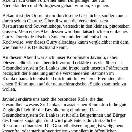
Abend nach Galle Fort, einer alten Burganlage, die von
Niederländern und Portugiesen gebaut wurden, zu gehen.
Bekannt ist der Ort nicht nur durch seine Geschichte, sondern auch
durch seinen Charme. Überall waren die verschiedensten
Restaurants und Souvenirshops, versteckt in den kleinen, pittoresken
Gassen. Mein erstes Abendessen war dann tatsächlich ein einfaches
Curry. Durch die frischen Zutaten und der authentischen
Kochweise, war dieses Curry allerdings kaum vergleichbar mit dem,
wie man es aus Deutschland kennt.
An diesem Abend war auch unser Koordinator Javindu, dabei.
Dieser stellte sich uns herzlich vor und erklärte uns viel über das
Gesundheitssystem Sri Lankas und fragte nach unseren Präferenzen
bezüglich der Einteilung auf die verschiedenen Stationen im
Krankenhaus. Ich entschied mich mit drei weiteren Freunden, die
ersten Erfahrungen auf der neurochirurgischen Station sammeln zu
wollen.
Javindu erklärte uns auch die besondere Rolle, die das
Gesundheitswesens Sri Lankas im asiatischen Raum durch die gute
Zugänglichkeit für die Bevölkerung einnimmt. Das
Gesundheitssystem Sri Lankas ist für alle Bürgerinnen und Bürger
des Landes zugänglich und wird größtenteils durch staatliche
Ressourcen finanziert. Die Gesundheitsversorgung ist weitgehend
kostenfrei oder stark subventioniert - vor allem in öffentlichen