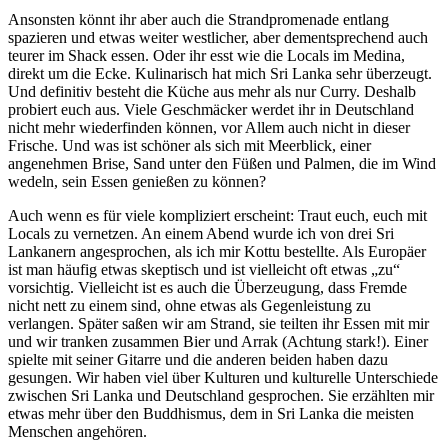
Ansonsten könnt ihr aber auch die Strandpromenade entlang
spazieren und etwas weiter westlicher, aber dementsprechend auch
teurer im Shack essen. Oder ihr esst wie die Locals im Medina,
direkt um die Ecke. Kulinarisch hat mich Sri Lanka sehr überzeugt.
Und definitiv besteht die Küche aus mehr als nur Curry. Deshalb
probiert euch aus. Viele Geschmäcker werdet ihr in Deutschland
nicht mehr wiederfinden können, vor Allem auch nicht in dieser
Frische. Und was ist schöner als sich mit Meerblick, einer
angenehmen Brise, Sand unter den Füßen und Palmen, die im Wind
wedeln, sein Essen genießen zu können?
Auch wenn es für viele kompliziert erscheint: Traut euch, euch mit
Locals zu vernetzen. An einem Abend wurde ich von drei Sri
Lankanern angesprochen, als ich mir Kottu bestellte. Als Europäer
ist man häufig etwas skeptisch und ist vielleicht oft etwas „zu“
vorsichtig. Vielleicht ist es auch die Überzeugung, dass Fremde
nicht nett zu einem sind, ohne etwas als Gegenleistung zu
verlangen. Später saßen wir am Strand, sie teilten ihr Essen mit mir
und wir tranken zusammen Bier und Arrak (Achtung stark!). Einer
spielte mit seiner Gitarre und die anderen beiden haben dazu
gesungen. Wir haben viel über Kulturen und kulturelle Unterschiede
zwischen Sri Lanka und Deutschland gesprochen. Sie erzählten mir
etwas mehr über den Buddhismus, dem in Sri Lanka die meisten
Menschen angehören.