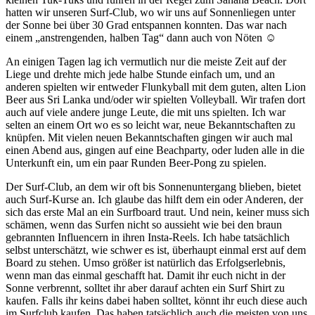
hatten wir unseren Surf-Club, wo wir uns auf Sonnenliegen unter
der Sonne bei über 30 Grad entspannen konnten. Das war nach
einem „anstrengenden, halben Tag“ dann auch von Nöten
☺
An einigen Tagen lag ich vermutlich nur die meiste Zeit auf der
Liege und drehte mich jede halbe Stunde einfach um, und an
anderen spielten wir entweder Flunkyball mit dem guten, alten Lion
Beer aus Sri Lanka und/oder wir spielten Volleyball. Wir trafen dort
auch auf viele andere junge Leute, die mit uns spielten. Ich war
selten an einem Ort wo es so leicht war, neue Bekanntschaften zu
knüpfen. Mit vielen neuen Bekanntschaften gingen wir auch mal
einen Abend aus, gingen auf eine Beachparty, oder luden alle in die
Unterkunft ein, um ein paar Runden Beer-Pong zu spielen.
Der Surf-Club, an dem wir oft bis Sonnenuntergang blieben, bietet
auch Surf-Kurse an. Ich glaube das hilft dem ein oder Anderen, der
sich das erste Mal an ein Surfboard traut. Und nein, keiner muss sich
schämen, wenn das Surfen nicht so aussieht wie bei den braun
gebrannten Influencern in ihren Insta-Reels. Ich habe tatsächlich
selbst unterschätzt, wie schwer es ist, überhaupt einmal erst auf dem
Board zu stehen. Umso größer ist natürlich das Erfolgserlebnis,
wenn man das einmal geschafft hat. Damit ihr euch nicht in der
Sonne verbrennt, solltet ihr aber darauf achten ein Surf Shirt zu
kaufen. Falls ihr keins dabei haben solltet, könnt ihr euch diese auch
im Surfclub kaufen. Das haben tatsächlich auch die meisten von uns