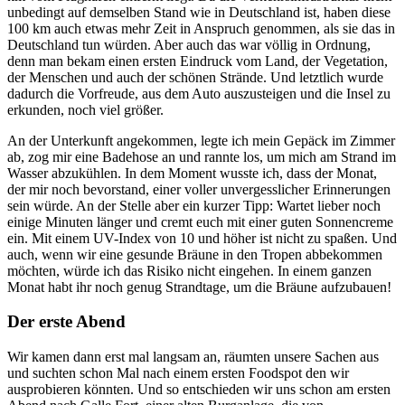
unbedingt auf demselben Stand wie in Deutschland ist, haben diese
100 km auch etwas mehr Zeit in Anspruch genommen, als sie das in
Deutschland tun würden. Aber auch das war völlig in Ordnung,
denn man bekam einen ersten Eindruck vom Land, der Vegetation,
der Menschen und auch der schönen Strände. Und letztlich wurde
dadurch die Vorfreude, aus dem Auto auszusteigen und die Insel zu
erkunden, noch viel größer.
An der Unterkunft angekommen, legte ich mein Gepäck im Zimmer
ab, zog mir eine Badehose an und rannte los, um mich am Strand im
Wasser abzukühlen. In dem Moment wusste ich, dass der Monat,
der mir noch bevorstand, einer voller unvergesslicher Erinnerungen
sein würde. An der Stelle aber ein kurzer Tipp: Wartet lieber noch
einige Minuten länger und cremt euch mit einer guten Sonnencreme
ein. Mit einem UV-Index von 10 und höher ist nicht zu spaßen. Und
auch, wenn wir eine gesunde Bräune in den Tropen abbekommen
möchten, würde ich das Risiko nicht eingehen. In einem ganzen
Monat habt ihr noch genug Strandtage, um die Bräune aufzubauen!
Der erste Abend
Wir kamen dann erst mal langsam an, räumten unsere Sachen aus
und suchten schon Mal nach einem ersten Foodspot den wir
ausprobieren könnten. Und so entschieden wir uns schon am ersten