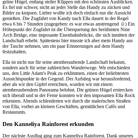
grüne Hügel, entlang steiler Klippen mit den schönsten Ausblicken.
Es fiel mir schwer, nicht an jeder Stelle das Handy zu zücken und
Bilder zu knipsen. Lieber wollte ich doch einfach nur die Aussicht
genießen. Die Zugfahrt von Kandy nach Ella dauert in der Regel
etwa 6 bis 7 Stunden (zugegeben: es war etwas anstrengend
☺
) Ein
Höhepunkt der Zugfahrt ist die Überquerung des berühmten Nine
Arch Bridge, eine imposante Eisenbahnbrücke, die sich inmitten der
Landschaft erhebt. Spätestens hier musste ich aber mein Handy aus
der Tasche nehmen, um ein paar Erinnerungen auf dem Handy
festzuhalten.
Ella ist nicht nur für seine atemberaubende Landschaft bekannt,
sondern auch für seine zahlreichen Wanderwege. Wir entschieden
uns, den Little Adam's Peak zu erklimmen, einen der beliebtesten
Aussichtspunkte in der Gegend. Der Aufstieg war herausfordernd,
aber als wir den Gipfel erreichten, wurden wir mit einem
atemberaubendem Panorama belohnt. Die grünen Hügel erstrecken
sich überall und in der Ferne konnten wir den imposanten Ella Rock
erkennen. Abends schlenderten wir durch die malerischen Straßen
von Ella, vorbei an kleinen Geschäften, gemütlichen Cafés und
Restaurants.
Den Kanneliya Rainforest erkunden
Der nächste Ausflug ging zum Kanneliya Rainforest. Dank unseres