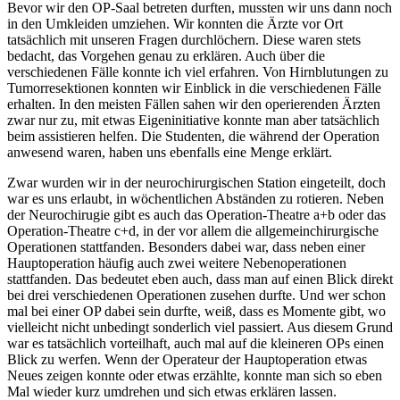
Bevor wir den OP-Saal betreten durften, mussten wir uns dann noch
in den Umkleiden umziehen. Wir konnten die Ärzte vor Ort
tatsächlich mit unseren Fragen durchlöchern. Diese waren stets
bedacht, das Vorgehen genau zu erklären. Auch über die
verschiedenen Fälle konnte ich viel erfahren. Von Hirnblutungen zu
Tumorresektionen konnten wir Einblick in die verschiedenen Fälle
erhalten. In den meisten Fällen sahen wir den operierenden Ärzten
zwar nur zu, mit etwas Eigeninitiative konnte man aber tatsächlich
beim assistieren helfen. Die Studenten, die während der Operation
anwesend waren, haben uns ebenfalls eine Menge erklärt.
Zwar wurden wir in der neurochirurgischen Station eingeteilt, doch
war es uns erlaubt, in wöchentlichen Abständen zu rotieren. Neben
der Neurochirugie gibt es auch das Operation-Theatre a+b oder das
Operation-Theatre c+d, in der vor allem die allgemeinchirurgische
Operationen stattfanden. Besonders dabei war, dass neben einer
Hauptoperation häufig auch zwei weitere Nebenoperationen
stattfanden. Das bedeutet eben auch, dass man auf einen Blick direkt
bei drei verschiedenen Operationen zusehen durfte. Und wer schon
mal bei einer OP dabei sein durfte, weiß, dass es Momente gibt, wo
vielleicht nicht unbedingt sonderlich viel passiert. Aus diesem Grund
war es tatsächlich vorteilhaft, auch mal auf die kleineren OPs einen
Blick zu werfen. Wenn der Operateur der Hauptoperation etwas
Neues zeigen konnte oder etwas erzählte, konnte man sich so eben
Mal wieder kurz umdrehen und sich etwas erklären lassen.