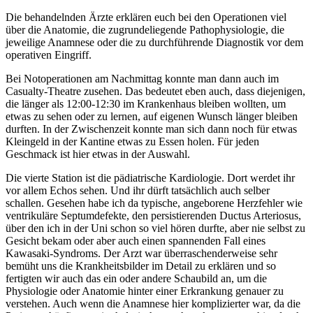
Die behandelnden Ärzte erklären euch bei den Operationen viel
über die Anatomie, die zugrundeliegende Pathophysiologie, die
jeweilige Anamnese oder die zu durchführende Diagnostik vor dem
operativen Eingriff.
Bei Notoperationen am Nachmittag konnte man dann auch im
Casualty-Theatre zusehen. Das bedeutet eben auch, dass diejenigen,
die länger als 12:00-12:30 im Krankenhaus bleiben wollten, um
etwas zu sehen oder zu lernen, auf eigenen Wunsch länger bleiben
durften. In der Zwischenzeit konnte man sich dann noch für etwas
Kleingeld in der Kantine etwas zu Essen holen. Für jeden
Geschmack ist hier etwas in der Auswahl.
Die vierte Station ist die pädiatrische Kardiologie. Dort werdet ihr
vor allem Echos sehen. Und ihr dürft tatsächlich auch selber
schallen. Gesehen habe ich da typische, angeborene Herzfehler wie
ventrikuläre Septumdefekte, den persistierenden Ductus Arteriosus,
über den ich in der Uni schon so viel hören durfte, aber nie selbst zu
Gesicht bekam oder aber auch einen spannenden Fall eines
Kawasaki-Syndroms. Der Arzt war überraschenderweise sehr
bemüht uns die Krankheitsbilder im Detail zu erklären und so
fertigten wir auch das ein oder andere Schaubild an, um die
Physiologie oder Anatomie hinter einer Erkrankung genauer zu
verstehen. Auch wenn die Anamnese hier komplizierter war, da die