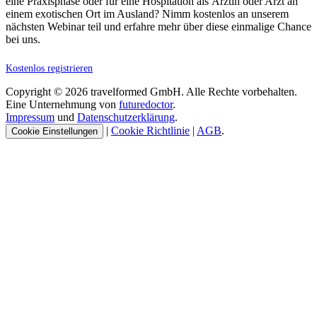
eine Praxisphase oder für eine Hospitation als Ärztin oder Arzt an
einem exotischen Ort im Ausland? Nimm kostenlos an unserem
nächsten Webinar teil und erfahre mehr über diese einmalige Chance
bei uns.
Kostenlos registrieren
Copyright © 2026 travelformed GmbH. Alle Rechte vorbehalten.
Eine Unternehmung von
futuredoctor
.
Impressum
und
Datenschutzerklärung
.
|
Cookie Richtlinie
|
AGB
.
Cookie Einstellungen