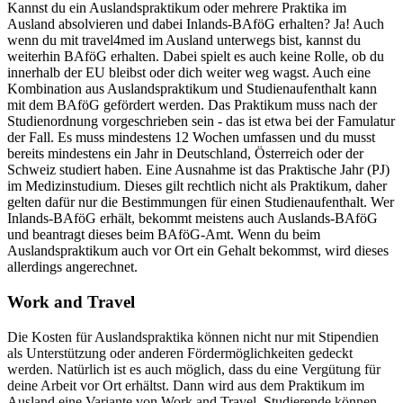
Kannst du ein Auslandspraktikum oder mehrere Praktika im
Ausland absolvieren und dabei Inlands-BAföG erhalten? Ja! Auch
wenn du mit travel4med im Ausland unterwegs bist, kannst du
weiterhin BAföG erhalten. Dabei spielt es auch keine Rolle, ob du
innerhalb der EU bleibst oder dich weiter weg wagst. Auch eine
Kombination aus Auslandspraktikum und Studienaufenthalt kann
mit dem BAföG gefördert werden. Das Praktikum muss nach der
Studienordnung vorgeschrieben sein - das ist etwa bei der Famulatur
der Fall. Es muss mindestens 12 Wochen umfassen und du musst
bereits mindestens ein Jahr in Deutschland, Österreich oder der
Schweiz studiert haben. Eine Ausnahme ist das Praktische Jahr (PJ)
im Medizinstudium. Dieses gilt rechtlich nicht als Praktikum, daher
gelten dafür nur die Bestimmungen für einen Studienaufenthalt. Wer
Inlands-BAföG erhält, bekommt meistens auch Auslands-BAföG
und beantragt dieses beim BAföG-Amt. Wenn du beim
Auslandspraktikum auch vor Ort ein Gehalt bekommst, wird dieses
allerdings angerechnet.
Work and Travel
Die Kosten für Auslandspraktika können nicht nur mit Stipendien
als Unterstützung oder anderen Fördermöglichkeiten gedeckt
werden. Natürlich ist es auch möglich, dass du eine Vergütung für
deine Arbeit vor Ort erhältst. Dann wird aus dem Praktikum im
Ausland eine Variante von Work and Travel. Studierende können