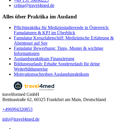
+49 151 59096225
celina@travel4med.de
Alles über Praktika im Ausland
Pflichtpraktika für Medizinstudierende in Österreich:
Famulaturen & KPJ im Überblick
Famulatur Kreuzfahrtschiff: Medizinische Erfahrung &
Abenteuer auf See
Famulatur Bewerbung: Tipps, Muster & wichtige
Informationen
Auslandspraktikum Finanzierung
Bildungsurlaub: Erhalte Sonderurlaub für deine
Weiterbildungreise
​​Motivationsschreiben Auslandspraktikum
travelformed GmbH
Bettinastraße 62, 60325 Frankfurt am Main, Deutschland
+496994320853
info@travel4med.de