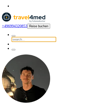
+496994320853
Reise buchen